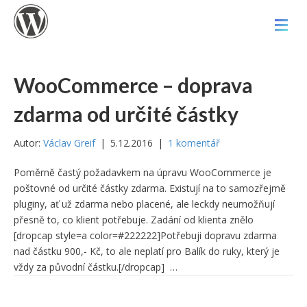
WooCommerce – doprava
zdarma od určité částky
Autor:
Václav Greif
|
5.12.2016
|
1 komentář
Poměrně častý požadavkem na úpravu WooCommerce je
poštovné od určité částky zdarma. Existují na to samozřejmě
pluginy, ať už zdarma nebo placené, ale leckdy neumožňují
přesně to, co klient potřebuje. Zadání od klienta znělo
[dropcap style=a color=#222222]Potřebuji dopravu zdarma
nad částku 900,- Kč, to ale neplatí pro Balík do ruky, který je
vždy za původní částku.[/dropcap] …